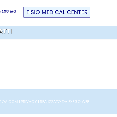
FISIO MEDICAL CENTER
ta 198 a/d
ATTI
DIACOA.COM | PRIVACY | REALIZZATO DA EXEGO WEB