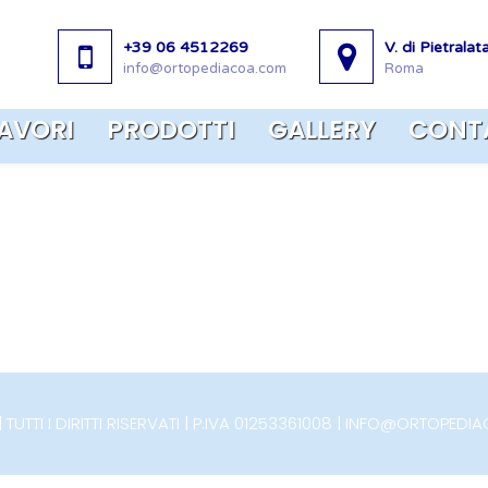
+39 06 4512269
V. di Pietrala
info@ortopediacoa.com
Roma
LAVORI
PRODOTTI
GALLERY
CONT
TUTTI I DIRITTI RISERVATI | P.IVA 01253361008 | INFO@ORTOPE